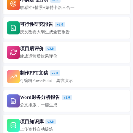
v2.0
敏感性+情景+蒙特卡洛三合一
可行性研究报告
v2.0
按发改委大纲生成全套报告
项目后评价
v2.0
建成运营后效果评价
制作PPT文稿
v2.0
可编辑PowerPoint，离线演示
Word财务分析报告
v2.0
公文排版，一键生成
项目知识库
v2.0
上传资料自动提炼