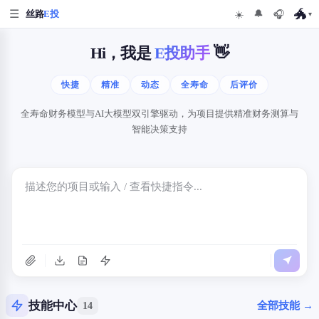
🐲
☰
☀️
🎧
丝路
E投
🔔
▾
Hi，我是
E投助手
👋
快捷
精准
动态
全寿命
后评价
全寿命财务模型与AI大模型双引擎驱动，为项目提供精准财务测算与
智能决策支持
技能中心
全部技能 →
14